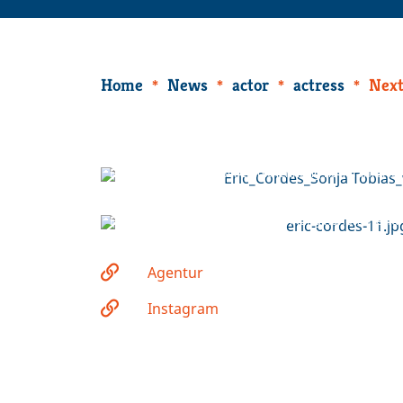
Home
News
actor
actress
Next
Foto: Sonja Tobias | Bei Creditnennung honorarfrei fü
Foto: Sonja Tobias | Bei Creditnennung honorarfrei fü
Agentur
Instagram