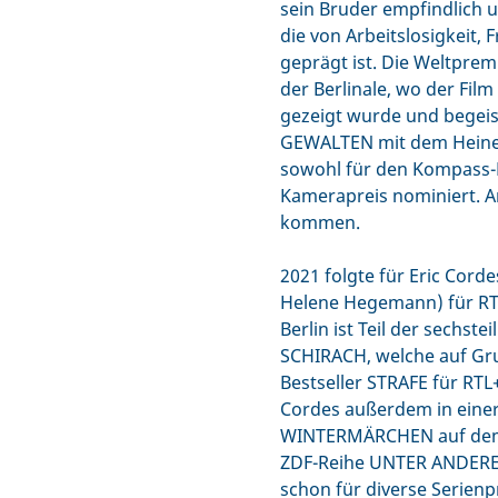
sein Bruder empfindlich 
die von Arbeitslosigkeit,
geprägt ist. Die Weltpre
der Berlinale, wo der Fil
gezeigt wurde und begeist
GEWALTEN mit dem Heiner
sowohl für den Kompass-P
Kamerapreis nominiert. Am
kommen.
2021 folgte für Eric Cord
Helene Hegemann) für RTL
Berlin ist Teil der sechs
SCHIRACH, welche auf Gr
Bestseller STRAFE für RTL+
Cordes außerdem in einer
WINTERMÄRCHEN auf dem 
ZDF-Reihe UNTER ANDERE
schon für diverse Serien