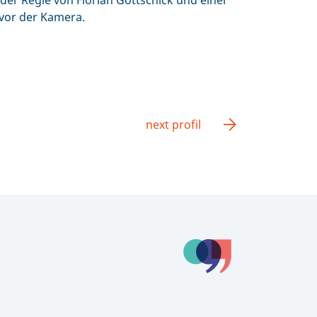
r Regie von Florian Gottschick und einer
vor der Kamera.
next profil