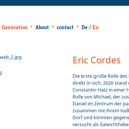
 Generation
About
contact
De
En
r PR
Eric Cordes
r PR
Die erste große Rolle des
direkt in sich: 2020 sta
Constantin Hatz in einer H
Rolle von Michael, der z
Daniel im Zentrum der pa
zusammen mit ihrem todk
Dorf und könnten gegensä
versucht als Gewichtheber 