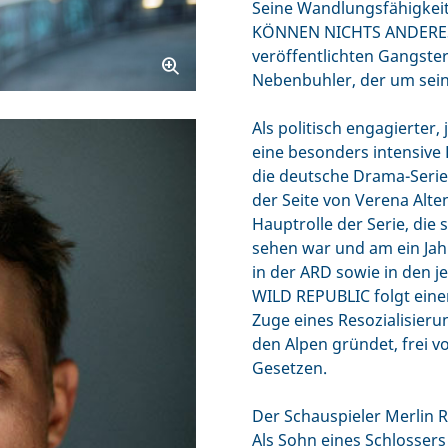
Seine Wandlungsfähigkeit
KÖNNEN NICHTS ANDERES v
veröffentlichten Gangste
Nebenbuhler, der um sei
Als politisch engagierter,
eine besonders intensive 
die deutsche Drama-Seri
der Seite von Verena Alte
Hauptrolle der Serie, die
sehen war und am ein Jah
in der ARD sowie in den j
WILD REPUBLIC folgt einer
Zuge eines Resozialisie
den Alpen gründet, frei v
Gesetzen.
Der Schauspieler Merlin 
Als Sohn eines Schlossers