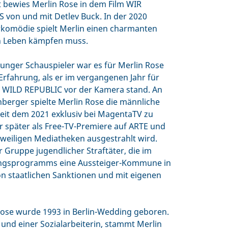
 bewies Merlin Rose in dem Film WIR
on und mit Detlev Buck. In der 2020
rkomödie spielt Merlin einen charmanten
n Leben kämpfen muss.
 junger Schauspieler war es für Merlin Rose
Erfahrung, als er im vergangenen Jahr für
e WILD REPUBLIC vor der Kamera stand. An
nberger spielte Merlin Rose die männliche
 seit dem 2021 exklusiv bei MagentaTV zu
r später als Free-TV-Premiere auf ARTE und
eweiligen Mediatheken ausgestrahlt wird.
 Gruppe jugendlicher Straftäter, die im
rungsprogramms eine Aussteiger-Kommune in
on staatlichen Sanktionen und mit eigenen
Rose wurde 1993 in Berlin-Wedding geboren.
 und einer Sozialarbeiterin, stammt Merlin