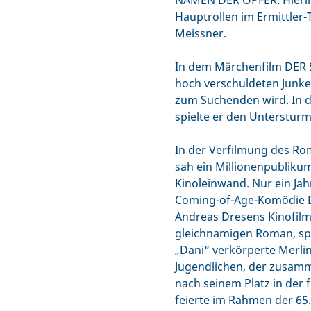
NAMEN DER OPFER. Hierin 
Hauptrollen im Ermittler
Meissner.
In dem Märchenfilm DER S
hoch verschuldeten Junke
zum Suchenden wird. In de
spielte er den Unterstur
In der Verfilmung des R
sah ein Millionenpubliku
Kinoleinwand. Nur ein Jah
Coming-of-Age-Komödie D
Andreas Dresens Kinofil
gleichnamigen Roman, spie
„Dani“ verkörperte Merl
Jugendlichen, der zusamm
nach seinem Platz in der
feierte im Rahmen der 65.