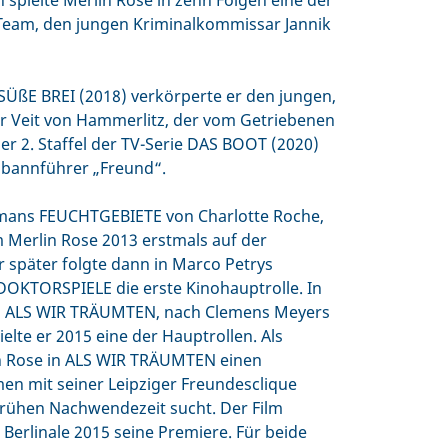
spielte Merlin Rose in zehn Folgen eine der
-Team, den jungen Kriminalkommissar Jannik
ÜßE BREI (2018) verkörperte er den jungen,
r Veit von Hammerlitz, der vom Getriebenen
r 2. Staffel der TV-Serie DAS BOOT (2020)
mbannführer „Freund“.
omans FEUCHTGEBIETE von Charlotte Roche,
m Merlin Rose 2013 erstmals auf der
r später folgte dann in Marco Petrys
OKTORSPIELE die erste Kinohauptrolle. In
m ALS WIR TRÄUMTEN, nach Clemens Meyers
lte er 2015 eine der Hauptrollen. Als
in Rose in ALS WIR TRÄUMTEN einen
en mit seiner Leipziger Freundesclique
 frühen Nachwendezeit sucht. Der Film
 Berlinale 2015 seine Premiere. Für beide