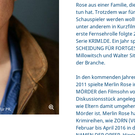
Rose aus einer Familie, d
tun hat. Trotzdem war für 
Schauspieler werden wollt
unter anderem in Kurzfil
erste Fernsehrolle folgte
Serie KRIMI.DE. Ein Jahr 
SCHEIDUNG FÜR FORTGESC
Millowitsch und Walter Si
der Branche.
In den kommenden Jahren 
2011 spielte Merlin Rose
MÖRDER den Filmsohn von
Diskussionsstück angelegt
wie Eltern damit umgehe
für PR.
Mörder ist. Merlin Rose 
Krimireihen, wie ZORN (
Februar bis April 2016 in