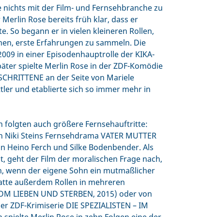
ie nichts mit der Film- und Fernsehbranche zu
Merlin Rose bereits früh klar, dass er
e. So begann er in vielen kleineren Rollen,
men, erste Erfahrungen zu sammeln. Die
 2009 in einer Episodenhauptrolle der KIKA-
später spielte Merlin Rose in der ZDF-Komödie
HRITTENE an der Seite von Mariele
ttler und etablierte sich so immer mehr in
folgten auch größere Fernsehauftritte:
 in Niki Steins Fernsehdrama VATER MUTTER
 Heino Ferch und Silke Bodenbender. Als
, geht der Film der moralischen Frage nach,
n, wenn der eigene Sohn ein mutmaßlicher
hatte außerdem Rollen in mehreren
VOM LIEBEN UND STERBEN, 2015) oder von
 der ZDF-Krimiserie DIE SPEZIALISTEN – IM