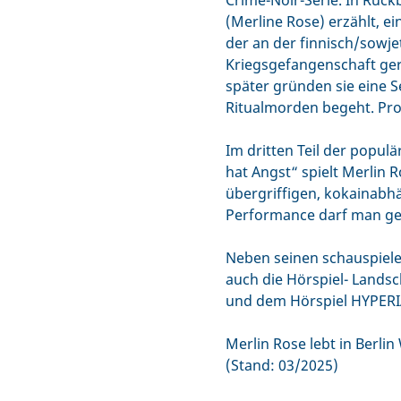
Crime-Noir-Serie. In Rüc
(Merline Rose) erzählt, 
der an der finnisch/sowje
Kriegsgefangenschaft gerä
später gründen sie eine S
Ritualmorden begeht. Prod
Im dritten Teil der popul
hat Angst“ spielt Merlin
übergriffigen, kokainabhä
Performance darf man ge
Neben seinen schauspiele
auch die Hörspiel- Lands
und dem Hörspiel HYPERIA
Merlin Rose lebt in Berli
(Stand: 03/2025)